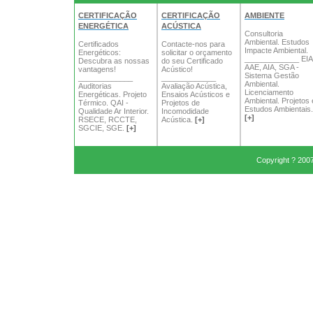
CERTIFICAÇÃO
CERTIFICAÇÃO
AMBIENTE
ENERGÉTICA
ACÚSTICA
Consultoria
Ambiental. Estudos
Certificados
Contacte-nos para
Impacte Ambiental.
Energéticos:
solicitar o orçamento
_____________ EIA
Descubra as nossas
do seu Certificado
AAE, AIA, SGA -
vantagens!
Acústico!
Sistema Gestão
_____________
_____________
Ambiental.
Auditorias
Avaliação Acústica,
Licenciamento
Energéticas. Projeto
Ensaios Acústicos e
Ambiental. Projetos 
Térmico. QAI -
Projetos de
Estudos Ambientais.
Qualidade Ar Interior.
Incomodidade
[+]
RSECE, RCCTE,
Acústica.
[+]
SGCIE, SGE.
[+]
Copyright ? 200